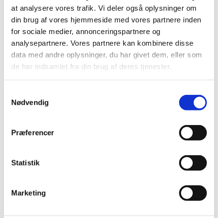
at analysere vores trafik. Vi deler også oplysninger om
din brug af vores hjemmeside med vores partnere inden
for sociale medier, annonceringspartnere og
(Gen-)indtræden i
analysepartnere. Vores partnere kan kombinere disse
data med andre oplysninger, du har givet dem, eller som
folkekirken
de har indsamlet fra din brug af deres tjenester.
S
Er du udmeldt af Folkekirken og ønsker at
Nødvendig
a
genindtræde, kan dette ske ved henvendelse til en
præst. Se vores præsters kontaktoplysninger på:
m
Kontakt - Præster
.
t
Præferencer
y
Indtræden i Folkekirken sker normalt på baggrund af
k
Dåb
. Ønsker du optagelse i Folkekirken på baggrund
k
Statistik
af en dåb fra udlandet eller fra et andet kirkesamfund,
e
sker dette ligeledes ved henvendelse til en præst – se
v
ovenfor.
Marketing
a
l