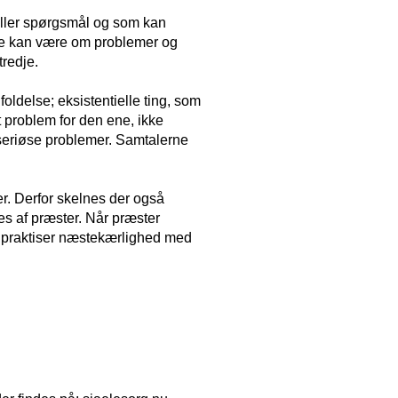
stiller spørgsmål og som kan
erne kan være om problemer og
tredje.
ldelse; eksistentielle ting, som
t problem for den ene, ikke
 useriøse problemer. Samtalerne
er. Derfor skelnes der også
s af præster. Når præster
g praktiser næstekærlighed med