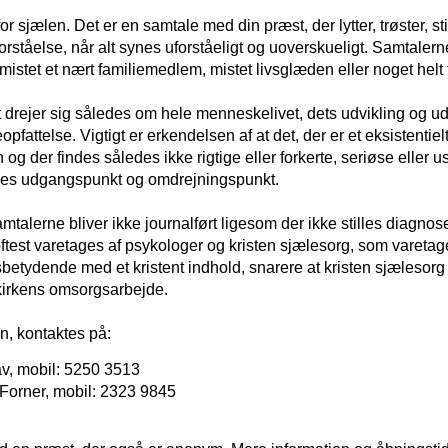
for sjælen. Det er en samtale med din præst, der lytter, trøster, 
 forståelse, når alt synes uforståeligt og uoverskueligt. Samtal
e mistet et nært familiemedlem, mistet livsglæden eller noget helt 
rejer sig således om hele menneskelivet, dets udvikling og udfo
fattelse. Vigtigt er erkendelsen af at det, der er et eksistentiel
 og der findes således ikke rigtige eller forkerte, seriøse eller
nes udgangspunkt og omdrejningspunkt.
mtalerne bliver ikke journalført ligesom der ikke stilles diagnos
est varetages af psykologer og kristen sjælesorg, som varetage
sbetydende med et kristent indhold, snarere at kristen sjælesor
 kirkens omsorgsarbejde.
, kontaktes på:
v, mobil: 5250 3513
orner, mobil: 2323 9845