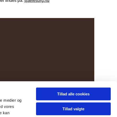
er findes på:
sjaelesorg.nu
Tillad alle cookies
ale medier og
ed vores
Tillad valgte
re kan