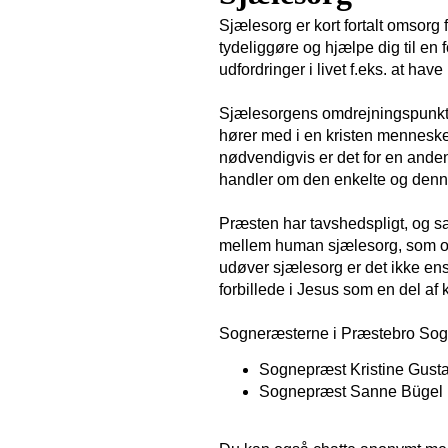
Sjælesorg er kort fortalt omsorg 
tydeliggøre og hjælpe dig til en
udfordringer i livet f.eks. at hav
Sjælesorgens omdrejningspunkt d
hører med i en kristen menneskeop
nødvendigvis er det for en anden
handler om den enkelte og den
Præsten har tavshedspligt, og sa
mellem human sjælesorg, som oft
udøver sjælesorg er det ikke en
forbillede i Jesus som en del af
Sogneræsterne i Præstebro Sogn
Sognepræst Kristine Gusta
Sognepræst Sanne Bügel F