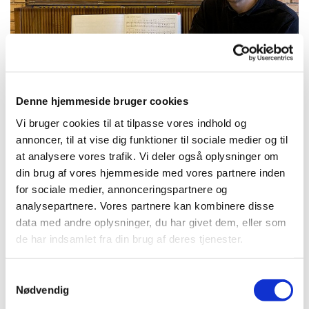
Denne hjemmeside bruger cookies
Vi bruger cookies til at tilpasse vores indhold og
annoncer, til at vise dig funktioner til sociale medier og til
Onsdag 2. juni 2027, kl. 15:30 - 17:00
at analysere vores trafik. Vi deler også oplysninger om
din brug af vores hjemmeside med vores partnere inden
Præstebro kirke, Tornerosevej 115,
for sociale medier, annonceringspartnere og
analysepartnere. Vores partnere kan kombinere disse
2730 Herlev
data med andre oplysninger, du har givet dem, eller som
de har indsamlet fra din brug af deres tjenester.
S
I sommermånederne flytter vi Fyraftenssang udenfor
Nødvendig
a
under titlen Sange ved grillen. Vi indleder med