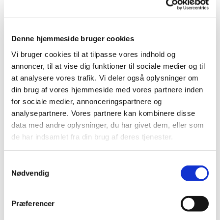
Denne hjemmeside bruger cookies
Vi bruger cookies til at tilpasse vores indhold og
annoncer, til at vise dig funktioner til sociale medier og til
at analysere vores trafik. Vi deler også oplysninger om
din brug af vores hjemmeside med vores partnere inden
for sociale medier, annonceringspartnere og
Tirsdag 2. november 2027, kl. 10:00 -
analysepartnere. Vores partnere kan kombinere disse
11:00
data med andre oplysninger, du har givet dem, eller som
de har indsamlet fra din brug af deres tjenester.
Kirken, Tornerosevej 115, 2730 Herlev
S
Nødvendig
a
m
t
Præferencer
y