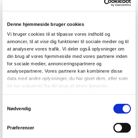
Denne hjemmeside bruger cookies
Vi bruger cookies til at tilpasse vores indhold og
annoncer, til at vise dig funktioner til sociale medier og til
at analysere vores trafik. Vi deler også oplysninger om
din brug af vores hjemmeside med vores partnere inden
for sociale medier, annonceringspartnere og
Tirsdag 10. august 2027, kl. 10:00 -
analysepartnere. Vores partnere kan kombinere disse
11:00
data med andre oplysninger, du har givet dem, eller som
de har indsamlet fra din brug af deres tjenester.
Kirken, Tornerosevej 115, 2730 Herlev
S
Nødvendig
a
m
t
Præferencer
y