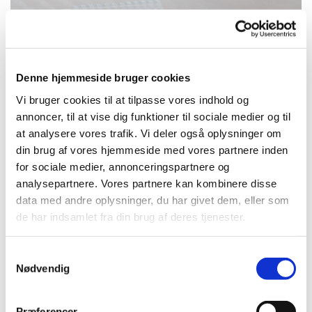
Denne hjemmeside bruger cookies
Vi bruger cookies til at tilpasse vores indhold og
annoncer, til at vise dig funktioner til sociale medier og til
at analysere vores trafik. Vi deler også oplysninger om
din brug af vores hjemmeside med vores partnere inden
for sociale medier, annonceringspartnere og
Søndag 20. september 2026, kl. 10:30
analysepartnere. Vores partnere kan kombinere disse
data med andre oplysninger, du har givet dem, eller som
de har indsamlet fra din brug af deres tjenester.
Kirken, Tornerosevej 115, 2730 Herlev
S
Sanne Bügel Forner
Nødvendig
a
m
t
Præferencer