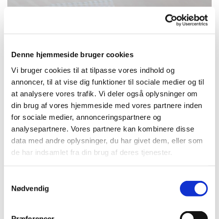
Denne hjemmeside bruger cookies
Vi bruger cookies til at tilpasse vores indhold og
annoncer, til at vise dig funktioner til sociale medier og til
at analysere vores trafik. Vi deler også oplysninger om
din brug af vores hjemmeside med vores partnere inden
for sociale medier, annonceringspartnere og
Søndag 6. september 2026, kl. 10:30
analysepartnere. Vores partnere kan kombinere disse
data med andre oplysninger, du har givet dem, eller som
de har indsamlet fra din brug af deres tjenester.
Kirken, Tornerosevej 115, 2730 Herlev
S
Sanne Bügel Forner
Nødvendig
a
m
t
Præferencer