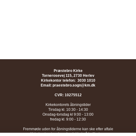
Præstebro Kirke
Tornerosevej 115, 2730 Herlev
Kirkekontor telefon: 3030 1010
Email: praestebro.sogn@km.dk
CVR: 10275512
Kirkekontorets åbningstider
Tirsdag kl. 10:30 - 14:30
Onsdag-torsdag kl 9:00 - 13:00
fredag kl. 9:00 - 12:30
Fremmøde uden for åbningstiderne kan ske efter aftale
Kirkekontoret er desuden lukket på helligdage