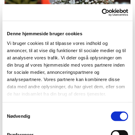
Denne hjemmeside bruger cookies
Vi bruger cookies til at tilpasse vores indhold og
annoncer, til at vise dig funktioner til sociale medier og til
at analysere vores trafik. Vi deler også oplysninger om
din brug af vores hjemmeside med vores partnere inden
for sociale medier, annonceringspartnere og
Søndag 12. juli 2026, kl. 10:30 - 11:30
analysepartnere. Vores partnere kan kombinere disse
data med andre oplysninger, du har givet dem, eller som
de har indsamlet fra din brug af deres tjenester.
Kirken, Tornerosevej 115, 2730 Herlev
S
Kristine Nordentoft Gustav
Nødvendig
a
m
t
Præferencer