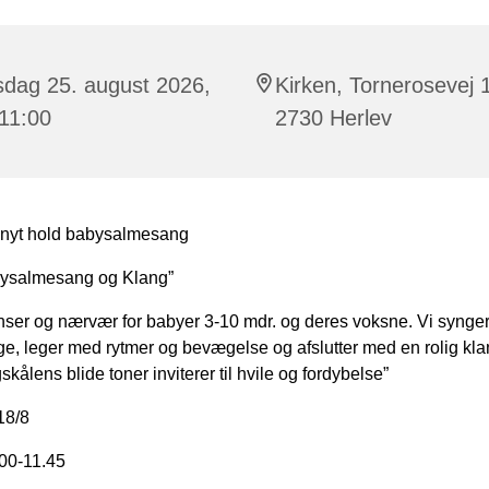
sdag 25. august 2026,
Kirken, Tornerosevej 
 11:00
2730 Herlev
f nyt hold babysalmesang
abysalmesang og Klang”
nser og nærvær for babyer 3-10 mdr. og deres voksne. Vi synger
e, leger med rytmer og bevægelse og afslutter med en rolig kla
skålens blide toner inviterer til hvile og fordybelse”
18/8
.00-11.45