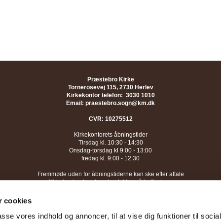
Præstebro Kirke
Tornerosevej 115, 2730 Herlev
Kirkekontor telefon: 3030 1010
Email: praestebro.sogn@km.dk
CVR: 10275512
Kirkekontorets åbningstider
Tirsdag kl. 10:30 - 14:30
Onsdag-torsdag kl 9:00 - 13:00
fredag kl. 9:00 - 12:30
Fremmøde uden for åbningstiderne kan ske efter aftale
Kirkekontoret er desuden lukket på helligdage
 cookies
passe vores indhold og annoncer, til at vise dig funktioner til soci