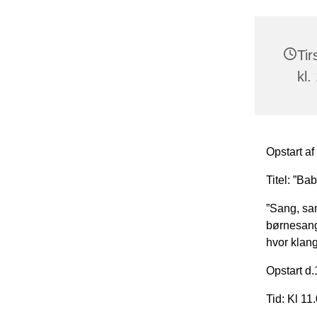
Tir
kl.
Opstart a
Titel: ”B
”Sang, sa
børnesang
hvor klang
Opstart d.
Tid: Kl 11