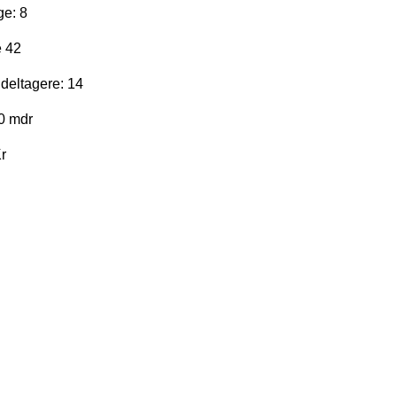
ge: 8
 42
deltagere: 14
10 mdr
r