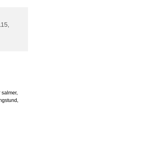
115,
 salmer,
ngstund,